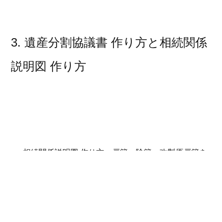
3. 遺産分割協議書 作り方と相続関係
説明図 作り方
相続関係説明図 作り方：戸籍・除籍・改製原戸籍を
集め、家系のつながりを一本の図に。読みやすい順
番（年代順）で並べるとスムーズ。 - 遺産分割協議
書 作り方： 1) 財産ごとの一覧（不動産の所在・地
番、預金の支店と口座種別など） 2) 誰が何を取得す