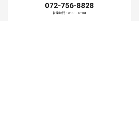
072-756-8828
営業時間 10:00～18:00
ご相談・お問い合わせ
お問い合わせ
〒666-0015 兵庫県川西市小花2丁目7-5-401
TEL：090-3946-7884／072-756-8828
FAX：072-756-8828
HOME
事務所紹介
ご依頼の流れ
メニュー
ブログ
お問い合わせ